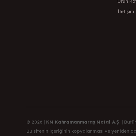
Ürün Ka
İletişim
© 2026 |
KM Kahramanmaraş Metal A.Ş.
| Bütün
Bu sitenin içeriğinin kopyalanması ve yeniden dağ