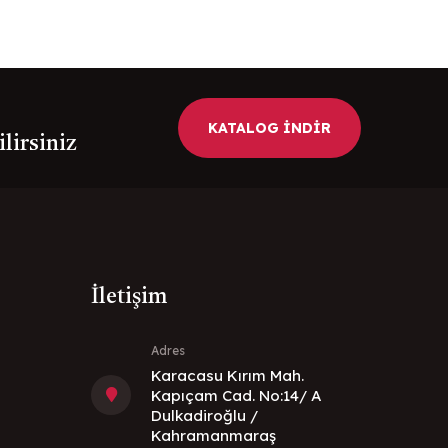
KATALOG İNDİR
ilirsiniz
İletişim
Adres
Karacasu Kırım Mah.
Kapıçam Cad. No:14/ A
Dulkadiroğlu /
Kahramanmaraş