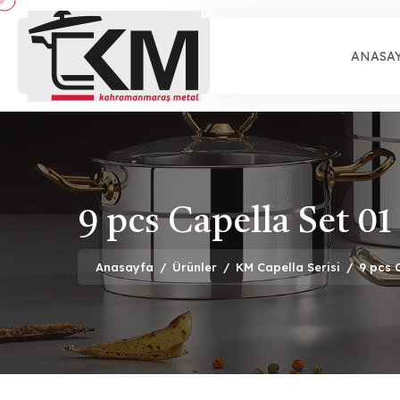
ANASA
9 pcs Capella Set 01
Anasayfa
/
Ürünler
/
KM Capella Serisi
/
9 pcs 