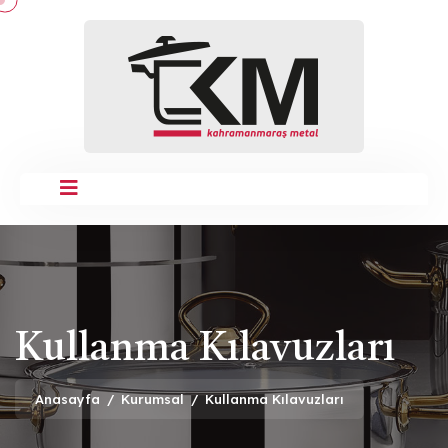
Kullanma Kılavuzları
Anasayfa
/
Kurumsal
/
Kullanma Kılavuzları