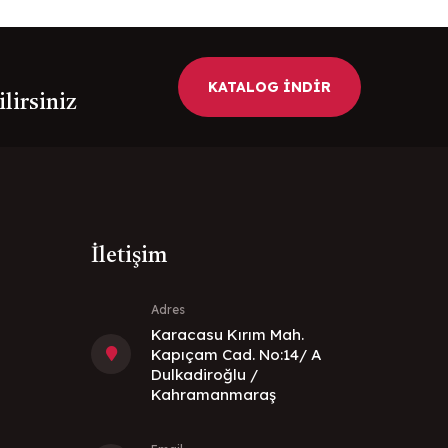
KATALOG İNDİR
ilirsiniz
İletişim
Adres
Karacasu Kırım Mah.
Kapıçam Cad. No:14/ A
Dulkadiroğlu /
Kahramanmaraş