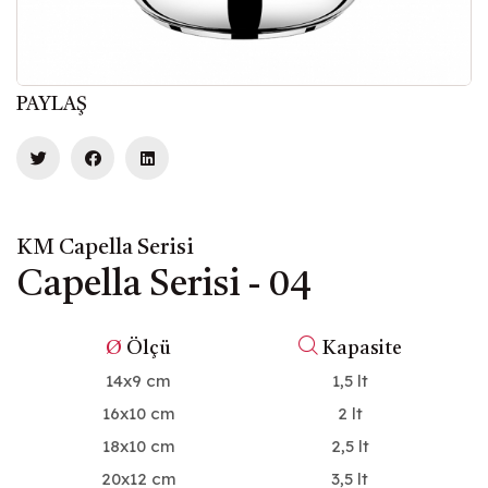
PAYLAŞ
KM Capella Serisi
Capella Serisi - 04
Ø
Ölçü
Kapasite
14x9 cm
1,5 lt
16x10 cm
2 lt
18x10 cm
2,5 lt
20x12 cm
3,5 lt